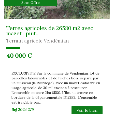
Sous Offre
Terres agricoles de 26580 m2 avec
mazet , puit...
Terrain agricole Vendémian
40 000
€
EXCLUSIVITE Sur la commune de Vendémian, lot de
parcelles labourables et de friches bois, séparé par
un ruisseau (la Rouviège), avec un mazet cadastré en
usage agricole, de 30 m² environ à restaurer.
L'ensemble mesure 2ha 6580. L'ilot se trouve en
bordure de la départementale D123E3. L'ensemble
est irrigable par...
Ref
2024 279
Voir le bien