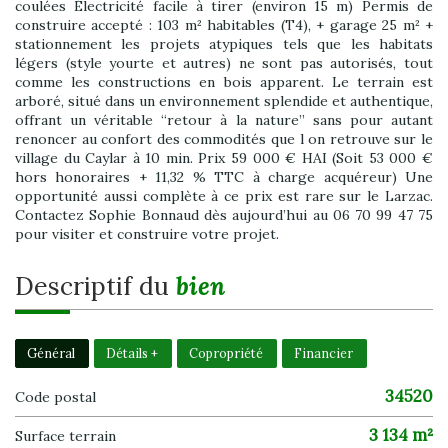
coulées Électricité facile à tirer (environ 15 m) Permis de
construire accepté : 103 m² habitables (T4), + garage 25 m² +
stationnement les projets atypiques tels que les habitats
légers (style yourte et autres) ne sont pas autorisés, tout
comme les constructions en bois apparent. Le terrain est
arboré, situé dans un environnement splendide et authentique,
offrant un véritable “retour à la nature” sans pour autant
renoncer au confort des commodités que l on retrouve sur le
village du Caylar à 10 min. Prix 59 000 € HAI (Soit 53 000 €
hors honoraires + 11,32 % TTC à charge acquéreur) Une
opportunité aussi complète à ce prix est rare sur le Larzac.
Contactez Sophie Bonnaud dès aujourd’hui au 06 70 99 47 75
pour visiter et construire votre projet.
descriptif du
bien
Général
Détails +
Copropriété
Financier
34520
Code postal
3 134 m²
surface terrain