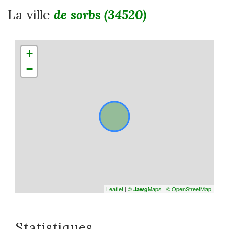
la ville
de sorbs (34520)
+
−
Leaflet
|
©
Maps
|
© OpenStreetMap
Jawg
Statistiques