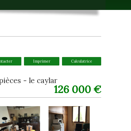
ntacter
Imprimer
Calculatrice
pièces - le caylar
126 000
€