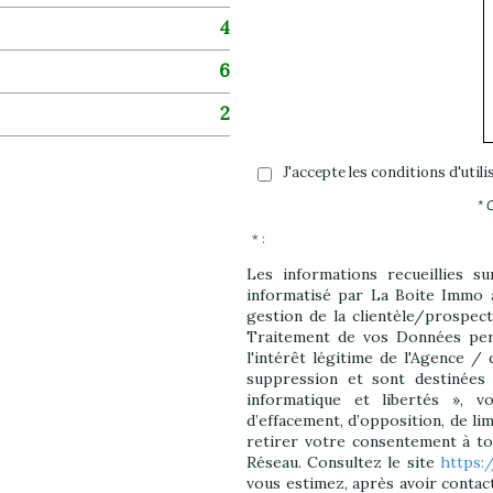
4
6
2
J'accepte les conditions d'util
* 
* :
Les informations recueillies s
informatisé par La Boite Immo 
gestion de la clientèle/prospec
Traitement de vos Données pers
l'intérêt légitime de l'Agence /
suppression et sont destinées
informatique et libertés », vo
d’effacement, d’opposition, de li
retirer votre consentement à t
Réseau. Consultez le site
https:/
vous estimez, après avoir contac