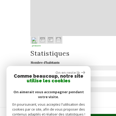
Statistiques
Nombre d'habitants
Propriétaires (vs. locataires)
On en reste là
Taxe habitation
Comme beaucoup, notre site
Taxe foncière
utilise les cookies
Habitants de moins de 25 ans
Habitants de 25 à 55 ans
On aimerait vous accompagner pendant
Habitants de plus de 55 ans
votre visite.
En poursuivant, vous acceptez l'utilisation des
cookies par ce site, afin de vous proposer des
contenus adaptés et réaliser des statistiques !