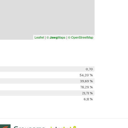
Leaflet
|
©
Maps
|
© OpenStreetMap
Jawg
0,70
54,20 %
39,69 %
78,29 %
21,71 %
6,11 %