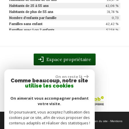
Habitants de 25 à 55 ans
42,06 %
Habitants de plus de 55 ans
31,78 %
Nombre d'enfants par famille
0,73
Familles sans enfant
42,42 %
Familles avec 1 ou 2 enfants
57,58 %
Maisons
88,89 %
Appartements
11,11 %
Familles avec 3 enfants
0 %
Espace propriétaire
On en reste là
Comme beaucoup, notre site
utilise les cookies
On aimerait vous accompagner pendant
votre visite.
En poursuivant, vous acceptez l'utilisation des
cookies par ce site, afin de vous proposer des
© 2026 | Tous droits réservés | Traduction powered by Google -
Plan du site
-
Mentions
contenus adaptés et réaliser des statistiques !
légales
-
Nos honoraires
-
Partenaires
-
Admin