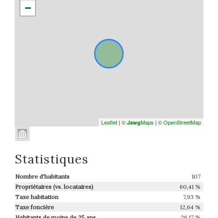
−
Leaflet
|
©
Maps
|
© OpenStreetMap
Jawg
Statistiques
Nombre d'habitants
107
Propriétaires (vs. locataires)
60,41 %
Taxe habitation
7,93 %
Taxe foncière
12,64 %
Habitants de moins de 25 ans
26,17 %