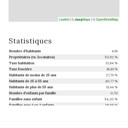
Leaflet
|
©
Maps
|
© OpenStreetMap
Jawg
Statistiques
Nombre d'habitants
438
Propriétaires (vs. locataires)
53,92 %
Taxe habitation
13,84 %
Taxe foncière
16,81 %
Habitants de moins de 25 ans
27,79 %
Habitants de 25 à 55 ans
40,77 %
Habitants de plus de 55 ans
31,44 %
Nombre d'enfants par famille
0,70
Familles sans enfant
54,20 %
Familles avec 1 ou 2 enfants
39,69 %
Maisons
78,29 %
Appartements
21,71 %
Familles avec 3 enfants
6,11 %