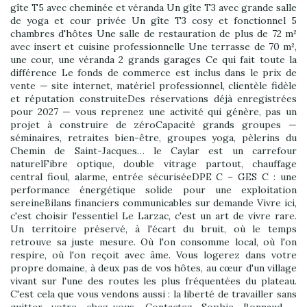
gîte T5 avec cheminée et véranda Un gîte T3 avec grande salle
de yoga et cour privée Un gîte T3 cosy et fonctionnel 5
chambres d'hôtes Une salle de restauration de plus de 72 m²
avec insert et cuisine professionnelle Une terrasse de 70 m²,
une cour, une véranda 2 grands garages Ce qui fait toute la
différence Le fonds de commerce est inclus dans le prix de
vente — site internet, matériel professionnel, clientèle fidèle
et réputation construiteDes réservations déjà enregistrées
pour 2027 — vous reprenez une activité qui génère, pas un
projet à construire de zéroCapacité grands groupes —
séminaires, retraites bien-être, groupes yoga, pèlerins du
Chemin de Saint-Jacques… le Caylar est un carrefour
naturelFibre optique, double vitrage partout, chauffage
central fioul, alarme, entrée sécuriséeDPE C – GES C : une
performance énergétique solide pour une exploitation
sereineBilans financiers communicables sur demande Vivre ici,
c'est choisir l'essentiel Le Larzac, c'est un art de vivre rare.
Un territoire préservé, à l'écart du bruit, où le temps
retrouve sa juste mesure. Où l'on consomme local, où l'on
respire, où l'on reçoit avec âme. Vous logerez dans votre
propre domaine, à deux pas de vos hôtes, au cœur d'un village
vivant sur l'une des routes les plus fréquentées du plateau.
C'est cela que vous vendons aussi : la liberté de travailler sans