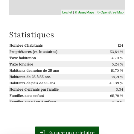
Leaflet
|
©
Maps
|
© OpenStreetMap
Jawg
Statistiques
Nombre d'habitants
124
Propriétaires (vs. locataires)
53,84 %
Taxe habitation
4,20 %
Taxe foncière
5,24 %
Habitants de moins de 25 ans
18,70 %
Habitants de 25 à 55 ans
38,21 %
Habitants de plus de 55 ans
43,09 %
Nombre d'enfants par famille
0,34
Familles sans enfant
65,79 %
Familles avec 1 ou 2 enfants
34,21 %
Maisons
97,78 %
Appartements
2,22 %
Familles avec 3 enfants
0 %
Espace propriétaire