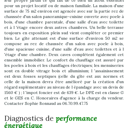
leur propre jardin ce qui fait de ce bien un atout essentiel
pour un projet locatif ou de maison familiale. La maison d'une
surface de 75 m2 environ est agencée avec sur la partie rez de
chaussée d'un salon panoramique-cuisine ouverte avec poele à
bois, d'une chambre parentale, d'une salle d'eau avec toilette
et à l 'étage encore deux autres chambres. Un belle terrasse
toujours en exposition plein sud vient compléter ce premier
bien. Le gîte attenant est d'une surface d'environ 50 m2 se
compose au rez de chaussée d'un salon avec poele à bois,
d'une spacieuse cuisine, d'une salle d'eau avec toilettes et à l
'étage d'une chambre. Deux caves complètent également cet
ensemble immobilier. Le confort du chauffage est assuré par
les poeles à bois et les chauffages électriques; les menuiseries
sont en double vitrage bois et alluminium; l 'assainissement
est deux fosses septiques (celle du gîte est aux normes et
celle de la maison devra être amélioré par la création d'un
régard suplémentaire au niveau de l épandage avec un devis de
1560 € ) ; l 'impot foncier est de 639 €. Le DPE est en classe G
et le GES en C. Honoraires d'agence à la charge du vendeur.
Contacter Sophie Bonnaud au 06.70.99.47.75
diagnostics de
performance
énergétique