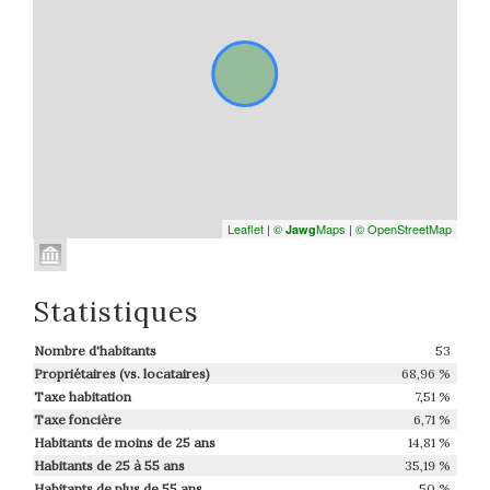
Leaflet
|
©
Maps
|
© OpenStreetMap
Jawg
Statistiques
Nombre d'habitants
53
Propriétaires (vs. locataires)
68,96 %
Taxe habitation
7,51 %
Taxe foncière
6,71 %
Habitants de moins de 25 ans
14,81 %
Habitants de 25 à 55 ans
35,19 %
Habitants de plus de 55 ans
50 %