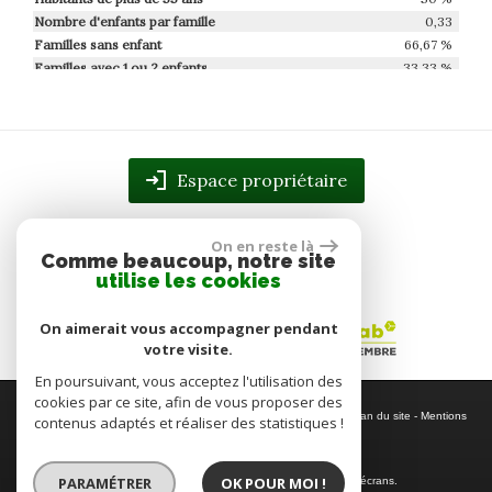
Nombre d'enfants par famille
0,33
Familles sans enfant
66,67 %
Familles avec 1 ou 2 enfants
33,33 %
Maisons
100 %
Appartements
0 %
Familles avec 3 enfants
0 %
Espace propriétaire
On en reste là
Comme beaucoup, notre site
utilise les cookies
On aimerait vous accompagner pendant
votre visite.
En poursuivant, vous acceptez l'utilisation des
cookies par ce site, afin de vous proposer des
© 2026 | Tous droits réservés | Traduction powered by Google -
Plan du site
-
Mentions
contenus adaptés et réaliser des statistiques !
légales
-
Nos honoraires
-
Partenaires
-
Admin
Site internet compatible multi-supports,
PARAMÉTRER
OK POUR MOI !
un seul site adaptable à tous les types d'écrans.