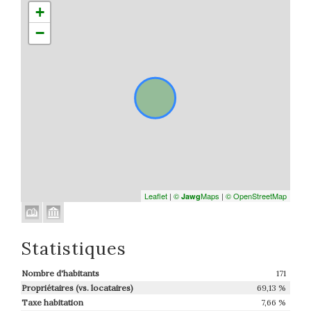
+
−
Leaflet
|
©
Maps
|
© OpenStreetMap
Jawg
Statistiques
Nombre d'habitants
171
Propriétaires (vs. locataires)
69,13 %
Taxe habitation
7,66 %