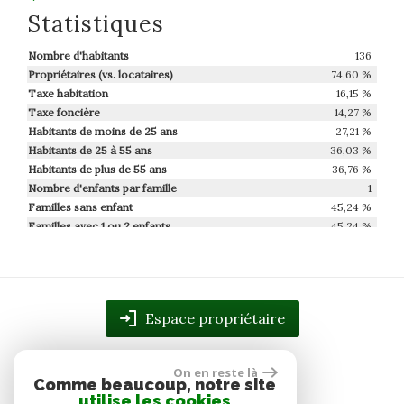
Statistiques
Nombre d'habitants
136
Propriétaires (vs. locataires)
74,60 %
Taxe habitation
16,15 %
Taxe foncière
14,27 %
Habitants de moins de 25 ans
27,21 %
Habitants de 25 à 55 ans
36,03 %
Habitants de plus de 55 ans
36,76 %
Nombre d'enfants par famille
1
Familles sans enfant
45,24 %
Familles avec 1 ou 2 enfants
45,24 %
Maisons
96,23 %
Appartements
3,77 %
Familles avec 3 enfants
9,52 %
Espace propriétaire
On en reste là
Comme beaucoup, notre site
utilise les cookies