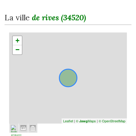
la ville
de rives (34520)
+
−
Leaflet
|
©
Maps
|
© OpenStreetMap
Jawg