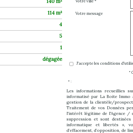
140 m²
Votre ville *
114 m²
Votre message
4
5
1
dégagée
J'accepte les conditions d'util
* 
* :
Les informations recueillies s
informatisé par La Boite Immo 
gestion de la clientèle/prospec
Traitement de vos Données pers
l'intérêt légitime de l'Agence /
suppression et sont destinées
informatique et libertés », vo
d’effacement, d’opposition, de li