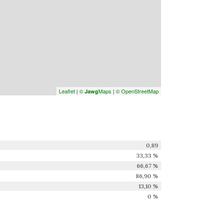
Leaflet
|
©
Maps
|
© OpenStreetMap
Jawg
0,89
33,33 %
66,67 %
86,90 %
13,10 %
0 %