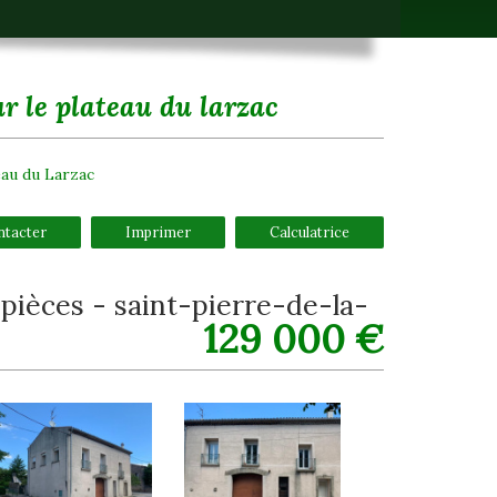
ur le plateau du larzac
eau du Larzac
ntacter
Imprimer
Calculatrice
129 000
€