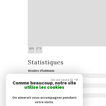
Statistiques
Nombre d'habitants
Propriétaires (vs. locataires)
On en reste là
Taxe habitation
Comme beaucoup, notre site
Taxe foncière
utilise les cookies
Habitants de moins de 25 ans
Habitants de 25 à 55 ans
On aimerait vous accompagner pendant
Habitants de plus de 55 ans
votre visite.