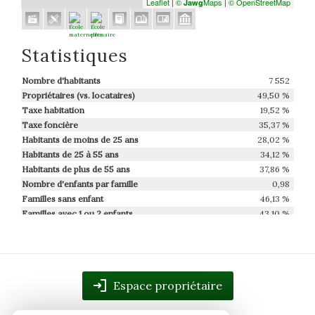
Leaflet
|
©
Maps
|
© OpenStreetMap
Jawg
Statistiques
Nombre d'habitants
7 552
Propriétaires (vs. locataires)
49,50 %
Taxe habitation
19,52 %
Taxe foncière
35,37 %
Habitants de moins de 25 ans
28,02 %
Habitants de 25 à 55 ans
34,12 %
Habitants de plus de 55 ans
37,86 %
Nombre d'enfants par famille
0,98
Familles sans enfant
46,13 %
Familles avec 1 ou 2 enfants
43,10 %
Maisons
47,02 %
Appartements
52,98 %
Familles avec 3 enfants
8,24 %
Espace propriétaire