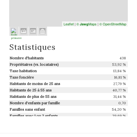
Leaflet
|
©
Maps
|
© OpenStreetMap
Jawg
Statistiques
Nombre d'habitants
438
Propriétaires (vs. locataires)
53,92 %
Taxe habitation
13,84 %
Taxe foncière
16,81 %
Habitants de moins de 25 ans
27,79 %
Habitants de 25 à 55 ans
40,77 %
Habitants de plus de 55 ans
31,44 %
Nombre d'enfants par famille
0,70
Familles sans enfant
54,20 %
Familles avec 1 ou 2 enfants
39,69 %
Maisons
78,29 %
Appartements
21,71 %
Familles avec 3 enfants
6,11 %